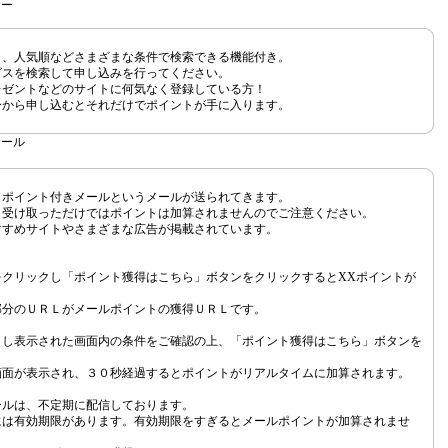
ー
ト、人気順などさまざまな条件で検索できる機能付き。
ビスを検索して申し込みを行ってください。
レゼントなどのサイトに何気なく登録している方！
ーから申し込むとそれだけでポイントが手に入ります。
ール
、ポイント付きメールというメールが送られてきます。
、受け取っただけではポイントは加算されませんのでご注意ください。
すすめサイトやさまざまな広告が掲載されています。
クリックし「ポイント獲得はこちら」ボタンをクリックするとXXポイントが
」
部分のＵＲＬがメールポイントの獲得ＵＲＬです。
クし表示された画面内の条件をご確認の上、「ポイント獲得はこちら」ボタンを
画面が表示され、３０秒経過するとポイントがリアルタイムに加算されます。
ールは、不定期に配信しております。
には有効期限があります。有効期限をすぎるとメールポイントが加算されませ