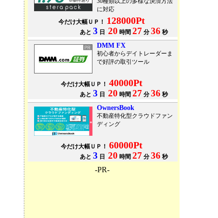
30種類以上の多様な決済方法
に対応
128000Pt
今だけ大幅ＵＰ！
3
20
27
36
あと
日
時間
分
秒
DMM FX
初心者からデイトレーダーま
で好評の取引ツール
40000Pt
今だけ大幅ＵＰ！
3
20
27
36
あと
日
時間
分
秒
OwnersBook
不動産特化型クラウドファン
ディング
60000Pt
今だけ大幅ＵＰ！
3
20
27
36
あと
日
時間
分
秒
-PR-