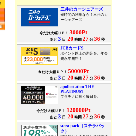
!!
三井のカーシェアーズ
短時間の利用なら！三井のカ
ーシェアーズ
3000Pt
今だけ大幅ＵＰ！
3
20
27
36
あと
日
時間
分
秒
JCBカードS
ポイント以上の満足を。年会
費永年無料！
50000Pt
今だけ大幅ＵＰ！
3
20
27
36
あと
日
時間
分
秒
apollostation THE
PLATINUM
プラチナに輝く毎日を。
120000Pt
今だけ大幅ＵＰ！
3
20
27
36
あと
日
時間
分
秒
stera pack（ステラパッ
ク）