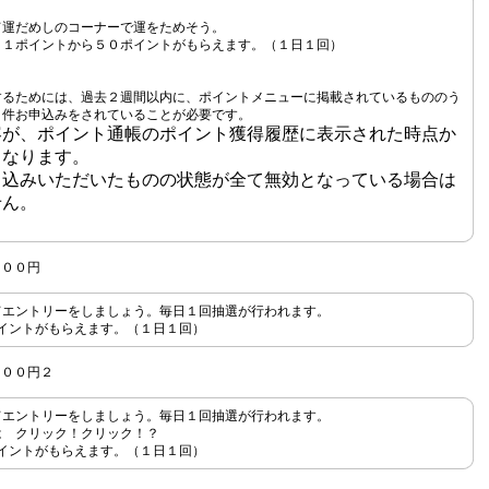
て運だめしのコーナーで運をためそう。
ト１ポイントから５０ポイント
がもらえます。（１日１回）
するためには、過去２週間以内に、ポイントメニューに掲載されているもののう
１件お申込みをされていることが必要です。
容が、ポイント通帳のポイント獲得履歴に表示された時点か
となります。
申込みいただいたものの状態が全て無効となっている場合は
せん。
００円
てエントリーをしましょう。毎日１回抽選が行われます。
0ポイントがもらえます。（１日１回）
００円２
てエントリーをしましょう。毎日１回抽選が行われます。
は クリック！クリック！？
0ポイントがもらえます。（１日１回）