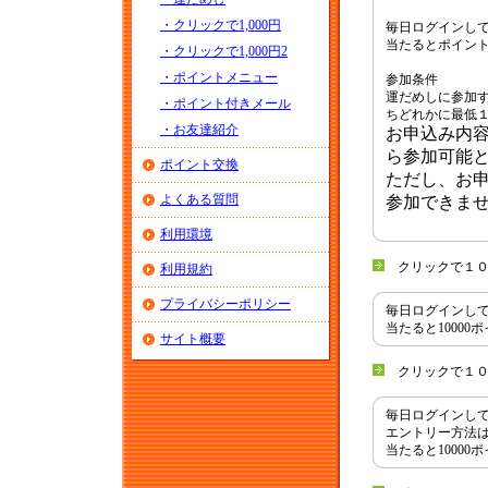
・クリックで1,000円
毎日ログインし
当たるとポイン
・クリックで1,000円2
・ポイントメニュー
参加条件
運だめしに参加
・ポイント付きメール
ちどれかに最低
・お友達紹介
お申込み内
ら参加可能
ポイント交換
ただし、お
よくある質問
参加できま
利用環境
クリックで１０
利用規約
プライバシーポリシー
毎日ログインし
当たると1000
サイト概要
クリックで１０
毎日ログインし
エントリー方法
当たると1000