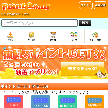
ログイン
会員登録
こんにちはゲストさん
検索
アプリ
サービス
買い物
ビンゴ
ポイント通帳
ポイントモール！(Pモール)
Pモールにしかない広告も多数！いますぐチェックしよう♪