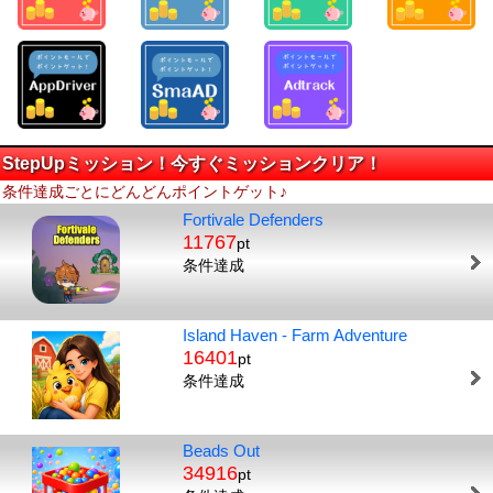
StepUpミッション！今すぐミッションクリア！
条件達成ごとにどんどんポイントゲット♪
Fortivale Defenders
11767
pt
条件達成
Island Haven - Farm Adventure
16401
pt
条件達成
Beads Out
34916
pt