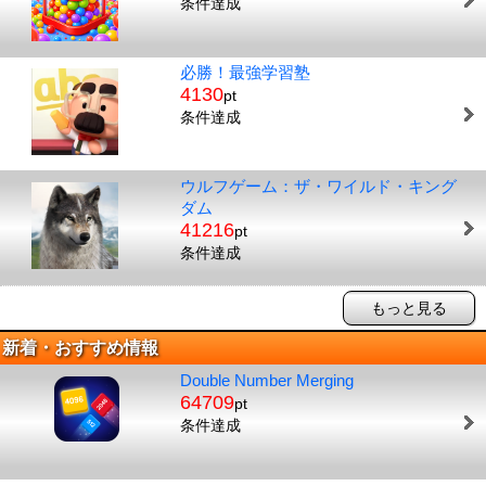
条件達成
必勝！最強学習塾
4130
pt
条件達成
ウルフゲーム：ザ・ワイルド・キング
ダム
41216
pt
条件達成
もっと見る
新着・おすすめ情報
Double Number Merging
64709
pt
条件達成