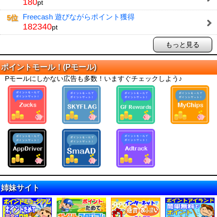
180
pt
Freecash 遊びながらポイント獲得
5位
182340
pt
もっと見る
ポイントモール！(Pモール)
Pモールにしかない広告も多数！いますぐチェックしよう♪
姉妹サイト