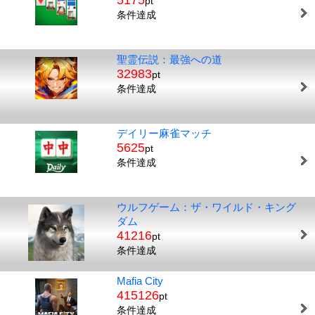
5175
pt
条件達成
聖霊伝説：最強への道
32983
pt
条件達成
デイリー麻雀マッチ
5625
pt
条件達成
ウルフゲーム：ザ・ワイルド・キング
ダム
41216
pt
条件達成
Mafia City
415126
pt
条件達成