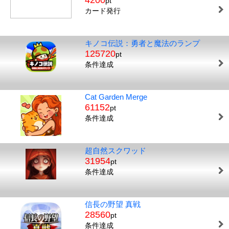
4200
pt
カード発行
キノコ伝説：勇者と魔法のランプ
125720
pt
条件達成
Cat Garden Merge
61152
pt
条件達成
超自然スクワッド
31954
pt
条件達成
信長の野望 真戦
28560
pt
条件達成