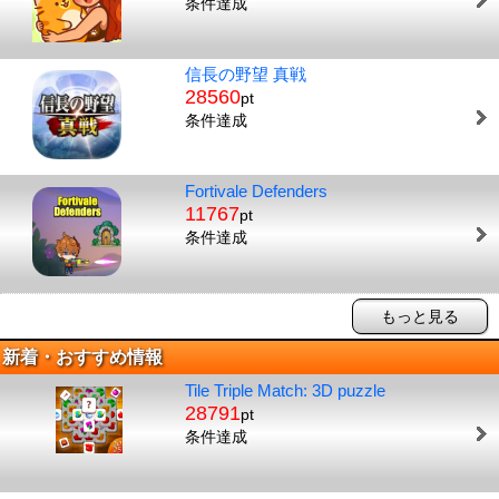
条件達成
信長の野望 真戦
28560
pt
条件達成
Fortivale Defenders
11767
pt
条件達成
もっと見る
新着・おすすめ情報
Tile Triple Match: 3D puzzle
28791
pt
条件達成