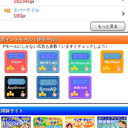
182340
pt
エバーテイル
5位
180
pt
もっと見る
ポイントモール！(Pモール)
Pモールにしかない広告も多数！いますぐチェックしよう♪
姉妹サイト