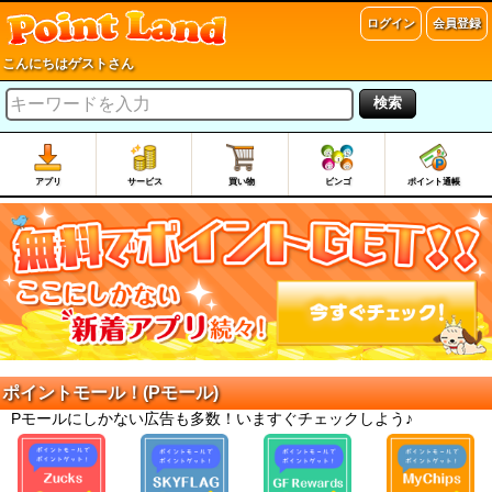
ログイン
会員登録
こんにちはゲストさん
検索
アプリ
サービス
買い物
ビンゴ
ポイント通帳
ポイントモール！(Pモール)
Pモールにしかない広告も多数！いますぐチェックしよう♪