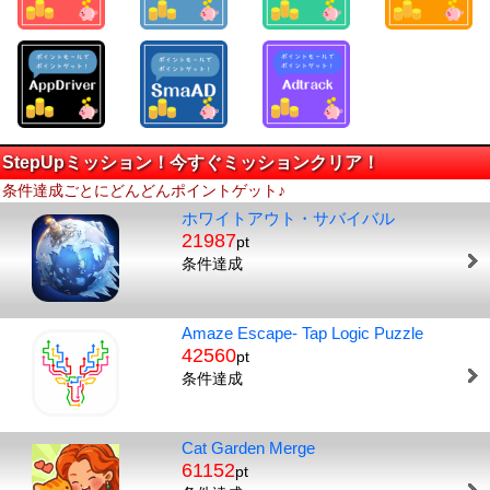
StepUpミッション！今すぐミッションクリア！
条件達成ごとにどんどんポイントゲット♪
ホワイトアウト・サバイバル
21987
pt
条件達成
Amaze Escape- Tap Logic Puzzle
42560
pt
条件達成
Cat Garden Merge
61152
pt