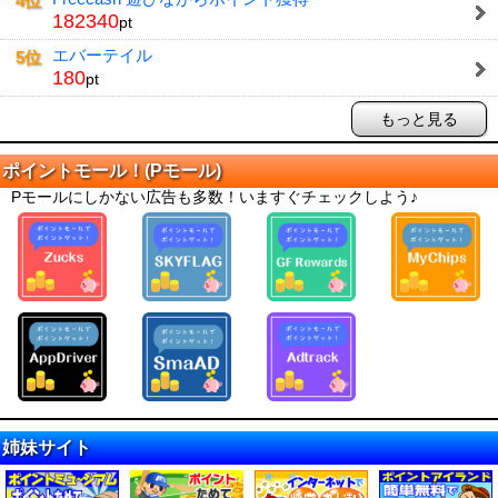
4位
182340
pt
エバーテイル
5位
180
pt
もっと見る
ポイントモール！(Pモール)
Pモールにしかない広告も多数！いますぐチェックしよう♪
姉妹サイト