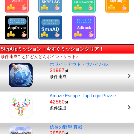
StepUpミッション！今すぐミッションクリア！
条件達成ごとにどんどんポイントゲット♪
ホワイトアウト・サバイバル
21987
pt
条件達成
Amaze Escape- Tap Logic Puzzle
42560
pt
条件達成
信長の野望 真戦
28560
pt