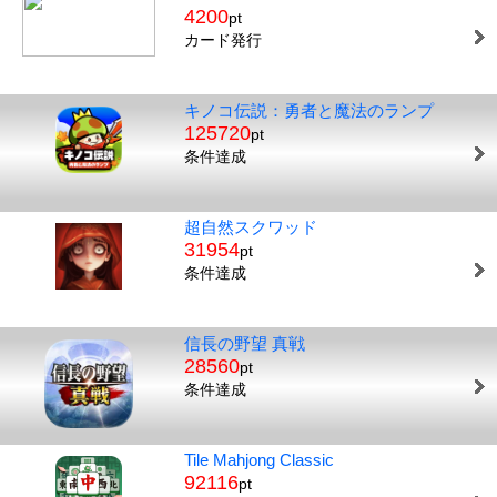
4200
pt
カード発行
キノコ伝説：勇者と魔法のランプ
125720
pt
条件達成
超自然スクワッド
31954
pt
条件達成
信長の野望 真戦
28560
pt
条件達成
Tile Mahjong Classic
92116
pt