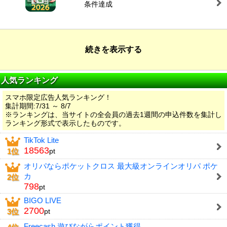
条件達成
続きを表示する
人気ランキング
スマホ限定広告人気ランキング！
集計期間:7/31 ～ 8/7
※ランキングは、当サイトの全会員の過去1週間の申込件数を集計し
ランキング形式で表示したものです。
TikTok Lite
18563
1位
pt
オリパならポケットクロス 最大級オンラインオリパ ポケ
カ
2位
798
pt
BIGO LIVE
2700
3位
pt
Freecash 遊びながらポイント獲得