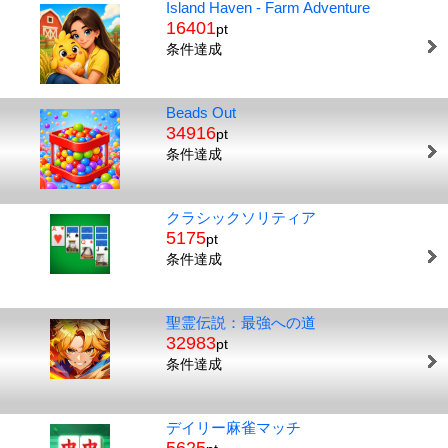
Island Haven - Farm Adventure
16401
pt
条件達成
Beads Out
34916
pt
条件達成
クラシックソリティア
5175
pt
条件達成
聖霊伝説：最強への道
32983
pt
条件達成
デイリー麻雀マッチ