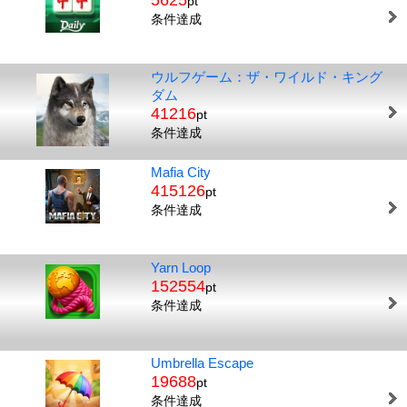
5625
pt
条件達成
ウルフゲーム：ザ・ワイルド・キング
ダム
41216
pt
条件達成
Mafia City
415126
pt
条件達成
Yarn Loop
152554
pt
条件達成
Umbrella Escape
19688
pt
条件達成