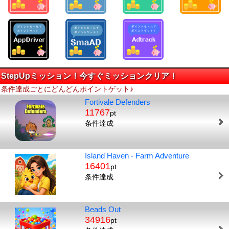
StepUpミッション！今すぐミッションクリア！
条件達成ごとにどんどんポイントゲット♪
Fortivale Defenders
11767
pt
条件達成
Island Haven - Farm Adventure
16401
pt
条件達成
Beads Out
34916
pt