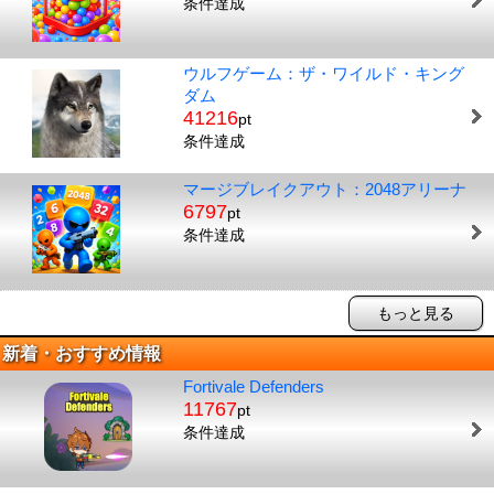
条件達成
ウルフゲーム：ザ・ワイルド・キング
ダム
41216
pt
条件達成
マージブレイクアウト：2048アリーナ
6797
pt
条件達成
もっと見る
新着・おすすめ情報
Fortivale Defenders
11767
pt
条件達成