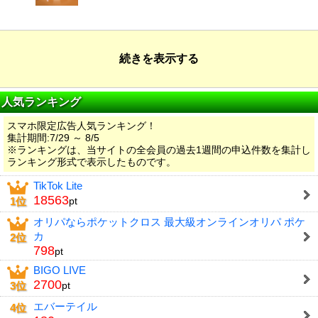
続きを表示する
人気ランキング
スマホ限定広告人気ランキング！
集計期間:7/29 ～ 8/5
※ランキングは、当サイトの全会員の過去1週間の申込件数を集計し
ランキング形式で表示したものです。
TikTok Lite
18563
1位
pt
オリパならポケットクロス 最大級オンラインオリパ ポケ
カ
2位
798
pt
BIGO LIVE
2700
3位
pt
エバーテイル
4位