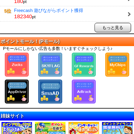
180
pt
Freecash 遊びながらポイント獲得
5位
182340
pt
もっと見る
ポイントモール！(Pモール)
Pモールにしかない広告も多数！いますぐチェックしよう♪
姉妹サイト