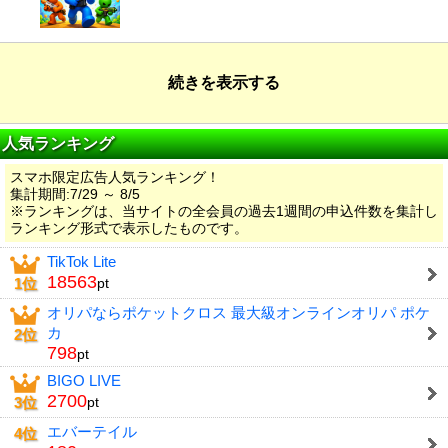
続きを表示する
人気ランキング
スマホ限定広告人気ランキング！
集計期間:7/29 ～ 8/5
※ランキングは、当サイトの全会員の過去1週間の申込件数を集計し
ランキング形式で表示したものです。
TikTok Lite
18563
1位
pt
オリパならポケットクロス 最大級オンラインオリパ ポケ
カ
2位
798
pt
BIGO LIVE
2700
3位
pt
エバーテイル
4位