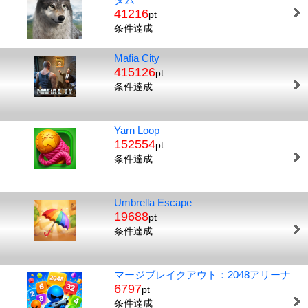
41216
pt
条件達成
Mafia City
415126
pt
条件達成
Yarn Loop
152554
pt
条件達成
Umbrella Escape
19688
pt
条件達成
マージブレイクアウト：2048アリーナ
6797
pt
条件達成