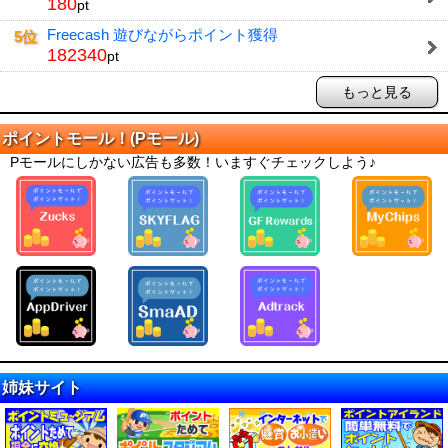
180
pt
Freecash 遊びながらポイント獲得
5位
182340
pt
もっと見る
ポイントモール！(Pモール)
Pモールにしかない広告も多数！いますぐチェックしよう♪
姉妹サイト