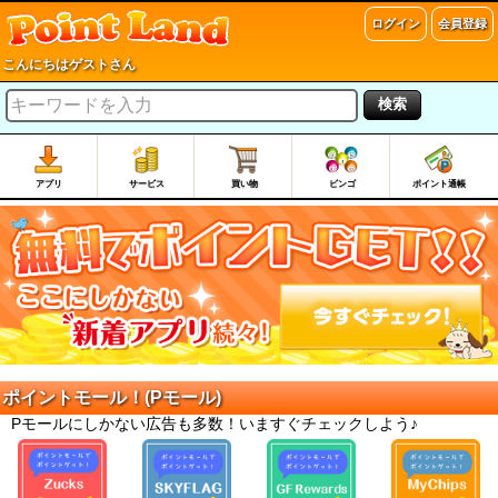
ログイン
会員登録
こんにちはゲストさん
検索
アプリ
サービス
買い物
ビンゴ
ポイント通帳
ポイントモール！(Pモール)
Pモールにしかない広告も多数！いますぐチェックしよう♪