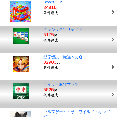
Beads Out
34916
pt
条件達成
クラシックソリティア
5175
pt
条件達成
聖霊伝説：最強への道
32983
pt
条件達成
デイリー麻雀マッチ
5625
pt
条件達成
ウルフゲーム：ザ・ワイルド・キング
ダム